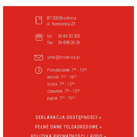
87-300 Brodnica
ul. Kamionka 23
tel:
56 49 30 300
fax:
56 498 26 26
umb@brodnica.pl
Poniedziałek: 7
- 15
30
30
wtorek: 7
- 16
30
00
środa: 7
- 15
30
30
czwartek: 7
- 15
30
30
piątek: 7
- 15
30
00
DEKLARACJA DOSTĘPNOŚCI »
PEŁNE DANE TELEADRESOWE »
POLITYKA PRYWATNOŚCI / RODO »