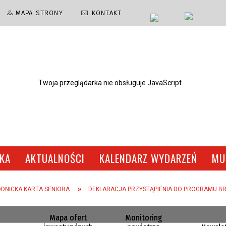
MAPA STRONY
KONTAKT
Twoja przeglądarka nie obsługuje JavaScript
SKA
AKTUALNOŚCI
KALENDARZ WYDARZEŃ
MU
RODNICKI DOM KULTURY
RADA MIEJSKA
FILMY
RECYKLERSI - SERIAL EKOLO
DLA PRZEDSIĘBIORCY
MUZEUM
DNICKA KARTA SENIORA
DEKLARACJA PRZYSTĄPIENIA DO PROGRAMU BR
ODPADY KOMUNALNE
MŁODZIEŻOWA RADA KONSULT
Mapa ofert
Monitoring