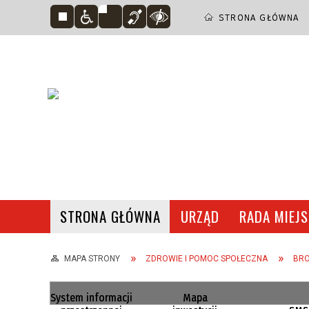
STRONA GŁÓWNA
STRONA GŁÓWNA
URZĄD
RADA MIEJ
TO WARTO ZOBACZYĆ
URZĄD MIEJSKI
ZDJĘCIA
B
MAPA STRONY
ZDROWIE I POMOC SPOŁECZNA
BRO
OŚWIATA
System informacji
Mapa