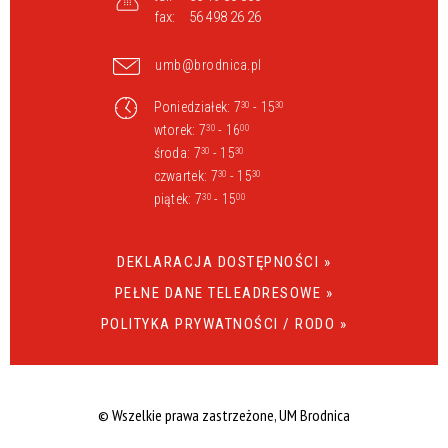
fax:
56 498 26 26
umb@brodnica.pl
Poniedziałek: 7
- 15
30
30
wtorek: 7
- 16
30
00
środa: 7
- 15
30
30
czwartek: 7
- 15
30
30
piątek: 7
- 15
30
00
DEKLARACJA DOSTĘPNOŚCI »
PEŁNE DANE TELEADRESOWE »
POLITYKA PRYWATNOŚCI / RODO »
© Wszelkie prawa zastrzeżone, UM Brodnica