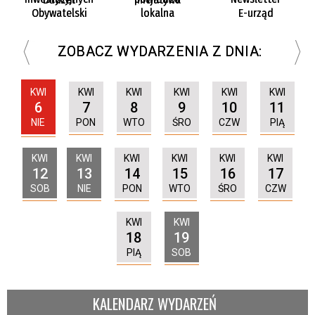
Obywatelski
lokalna
E-urząd
ZOBACZ WYDARZENIA Z DNIA:
KWI
KWI
KWI
KWI
KWI
KWI
6
7
8
9
10
11
NIE
PON
WTO
ŚRO
CZW
PIĄ
KWI
KWI
KWI
KWI
KWI
KWI
12
13
14
15
16
17
SOB
NIE
PON
WTO
ŚRO
CZW
KWI
KWI
18
19
PIĄ
SOB
KALENDARZ WYDARZEŃ