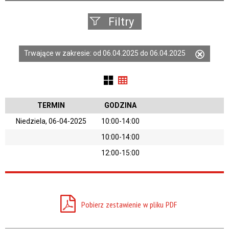
Filtry
Szukana
Trwające w zakresie:
od 06.04.2025 do 06.04.2025
Usuń
fraza
ten
filtr
Kategoria
TERMIN
GODZINA
Niedziela, 06-04-2025
10:00-14:00
Trwające w
10:00-14:00
zakresie
12:00-15:00
S
—
Miejsce
Pobierz zestawienie w pliku PDF
Organizator